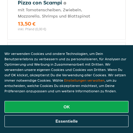
Pizza con Scampi
mit Tomatenscheiben, Zwiebeln,
Mozzarella, Shrimps und Blattspinat
13,50 €
inkl. Pfand (0,00 €)
Pizza Ligur
Wir verwenden Cookies und andere Technologien, um Dein
Benutzererlebnis zu verbessern und zu personalisieren, für Analysen zur
mit Kebapfleisch, dazu Salatbeilage und
Optimierung und Werbung in Zusammenarbeit mit Dritten. Wir
Spezialsauce
verwenden unsere eigenen Cookies und Cookies von Dritten. Wenn Du
14,00 €
auf OK klickst, akzeptierst Du die Verwendung aller Cookies. Wir setzen
immer notwendige Cookies. Wähle
inkl. Pfand (0,00 €)
Einstellungen verwalten
, um zu
entscheiden, welche Cookies Du akzeptieren möchtest, um Deine
Präferenzen anzupassen und um weitere Informationen zu finden.
Pizza Kinik
OK
mit Melanzani, Spinat, Thunfisch,
Schafskäse, Ei und Zwiebeln
Online Essen Bestellen
Essentielle
14,50 €
inkl. Pfand (0,00 €)