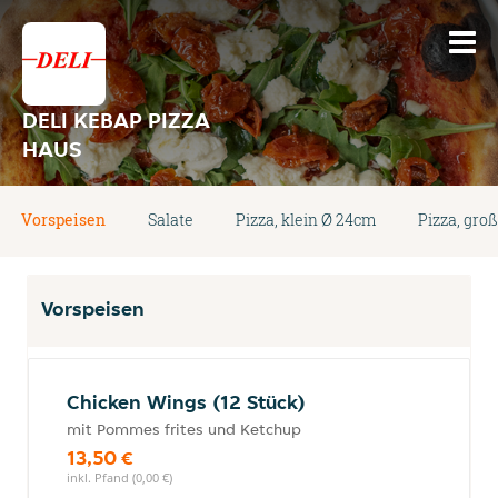
DELI KEBAP PIZZA
HAUS
Vorspeisen
Salate
Pizza, klein Ø 24cm
Pizza, gro
Vorspeisen
Chicken Wings (12 Stück)
mit Pommes frites und Ketchup
13,50 €
inkl. Pfand (0,00 €)